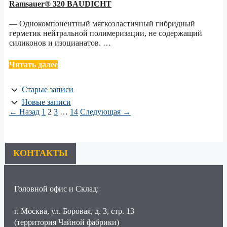
Ramsauer® 320 BAUDICHT
— Однокомпонентный мягкоэластичный гибридный
герметик нейтральной полимеризации, не содержащий
силиконов и изоцианатов. …
Читать далее
Старые записи
Новые записи
Страница
Страница
Страница
Страница
←
Назад
1
2
3
…
14
Следующая
→
КОНТАКТЫ
Головной офис и Склад:
г. Москва, ул. Боровая, д. 3, стр. 13
(территория Чайной фабрики)