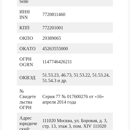
Seite
ИНН
7720811460
INN
КПП
772201001
ОКПО
29389065
ОКАТО
45263555000
ОГРН
1147746426211
OGRN
51.53.23, 46.73, 51.53.22, 51.53.24,
ОКВЭД
51.54.3 и др.
№
Свидете
Серия 77 № 017600276 от «16»
льства
апреля 2014 года
ОГРН
Адрес
111020 Москва, ул. Боровая, д. 3,
юридиче
стр. 13, этаж 3, пом. XIV 111020
ский: