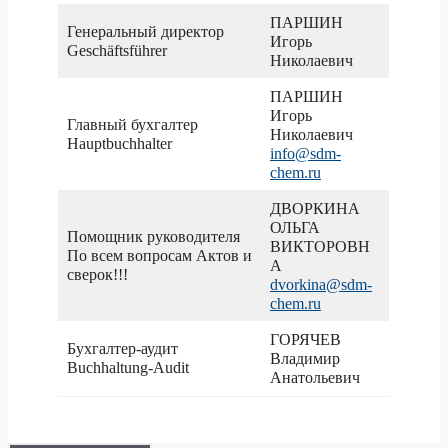
ПАРШИН
Генеральный директор
Игорь
Geschäftsführer
Николаевич
ПАРШИН
Игорь
Главный бухгалтер
Николаевич
Hauptbuchhalter
info@sdm-
chem.ru
ДВОРКИНА
ОЛЬГА
Помощник руководителя
ВИКТОРОВН
По всем вопросам Актов и
А
сверок!!!
dvorkina@sdm-
chem.ru
ГОРЯЧЕВ
Бухгалтер-аудит
Владимир
Buchhaltung-Audit
Анатольевич