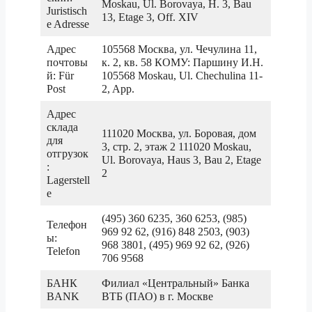
Moskau, Ul. Borovaya, H. 3, Bau
Juristisch
13, Etage 3, Off. XIV
e Adresse
Адрес
105568 Москва, ул. Чечулина 11,
почтовы
к. 2, кв. 58 КОМУ: Паршину И.Н.
й: Für
105568 Moskau, Ul. Chechulina 11-
Post
2, App.
Адрес
склада
111020 Москва, ул. Боровая, дом
для
3, стр. 2, этаж 2 111020 Moskau,
отгрузок
Ul. Borovaya, Haus 3, Bau 2, Etage
:
2
Lagerstell
e
(495) 360 6235, 360 6253, (985)
Телефон
969 92 62, (916) 848 2503, (903)
ы:
968 3801, (495) 969 92 62, (926)
Telefon
706 9568
БАНК
Филиал «Центральный» Банка
BANK
ВТБ (ПАО) в г. Москве