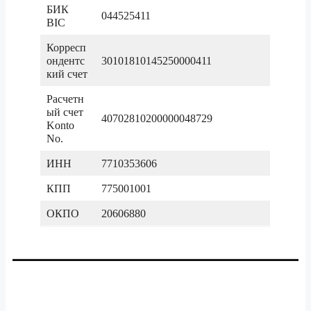
БИК
044525411
BIC
Корресп
ондентс
30101810145250000411
кий счет
Расчетн
ый счет
40702810200000048729
Konto
No.
ИНН
7710353606
КПП
775001001
ОКПО
20606880