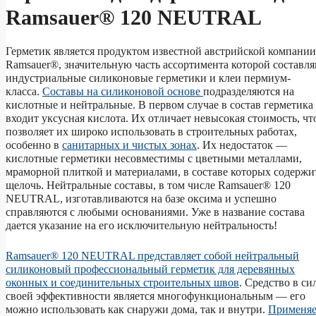
Ramsauer® 120 NEUTRAL
Герметик является продуктом известной австрийской компании
Ramsauer®, значительную часть ассортимента которой составл
индустриальные силиконовые герметики и клеи пермиум-
класса.
Составы на силиконовой основе
подразделяются на
кислотные и нейтральные. В первом случае в состав герметика
входит уксусная кислота. Их отличает невысокая стоимость, чт
позволяет их широко использовать в строительных работах,
особенно в
санитарных и чистых зонах
. Их недостаток —
кислотные герметики несовместимы с цветными металлами,
мраморной плиткой и материалами, в составе которых содержи
щелочь. Нейтральные составы, в том числе Ramsauer® 120
NEUTRAL, изготавливаются на базе оксима и успешно
справляются с любыми основаниями. Уже в название состава
дается указание на его исключительную нейтральность!
Ramsauer® 120 NEUTRAL представляет собой нейтральный
силиконовый профессиональный герметик для деревянных
оконных и соединительных строительных швов
. Средство в си
своей эффективности является многофункциональным — его
можно использовать как снаружи дома, так и внутри.
Применяе