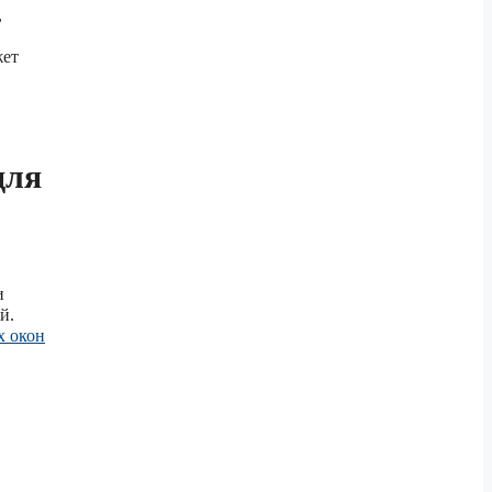
,
жет
для
и
й.
х окон