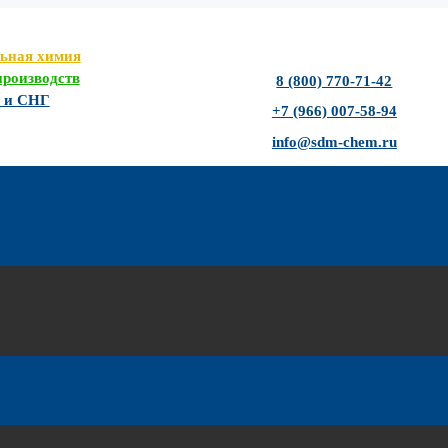
льная химия
роизводств
8 (800) 770-71-42
Ф и СНГ
+7 (966) 007-58-94
info@sdm-chem.ru