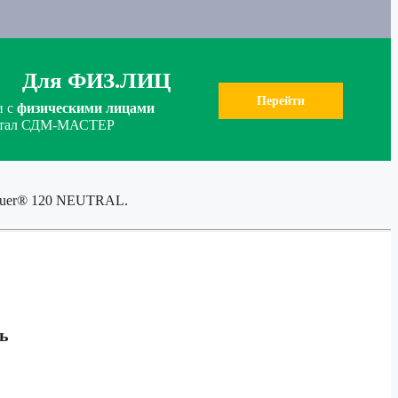
Для ФИЗ.ЛИЦ
Перейти
и с
физическими лицами
ортал СДМ-МАСТЕР
sauer® 120 NEUTRAL.
ь