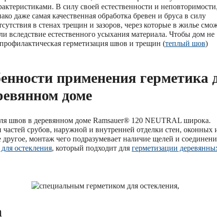
актеристиками. В силу своей естественности и неповторимости
ко даже самая качественная обработка бревен и бруса в силу
тсутствия в стенах трещин и зазоров, через которые в жилье смо
и вследствие естественного усыхания материала. Чтобы дом не
 профилактическая герметизация швов и трещин (
теплый шов
)
бенности применения герметика 
ревянном доме
 для швов в деревянном доме Ramsauer® 120 NEUTRAL широка.
 частей срубов, наружной и внутренней отделки стен, оконных 
другое, монтаж чего подразумевает наличие щелей и соединени
для остекления
, который подходит для
герметизации деревянны
а