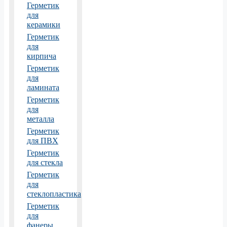
Герметик
для
керамики
Герметик
для
кирпича
Герметик
для
ламината
Герметик
для
металла
Герметик
для ПВХ
Герметик
для стекла
Герметик
для
стеклопластика
Герметик
для
фанеры