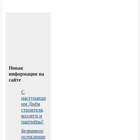
Новая
информация на
сайте
С
наступающ
им Днём
строителя,
коллеги и
партнёры!
Безрамное
остекление