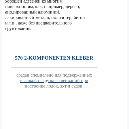
хорошей адгезией ко многим
поверхностям, как, например, дерево,
анодированный алюминий,
лакированный металл, полиэстер, бетон
и т.п., даже без предварительного
грунтования.
570 2-KOMPONENTEN KLEBER
создан специально для подверженных
высокой нагрузке склеиваний при
постройке лодок, яхт и судов.