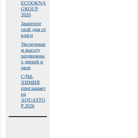
ECOOKNA
GROUP
2026
Защитите
свой дом от
влаги
Увеличивае
м высоту
раздвижны
х дверей и
окон
СДМ-
ХИМИЯ
приглашает
на
AQUASTO
P 2026