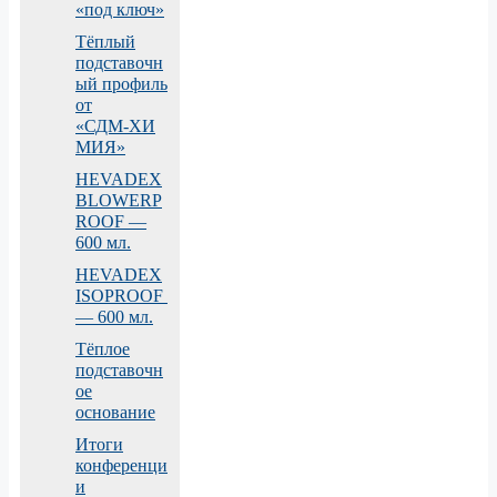
«под ключ»
Тёплый
подставочн
ый профиль
от
«СДМ‑ХИ
МИЯ»
HEVADEX
BLOWERP
ROOF —
600 мл.
HEVADEX
ISOPROOF
— 600 мл.
Тёплое
подставочн
ое
основание
Итоги
конференци
и