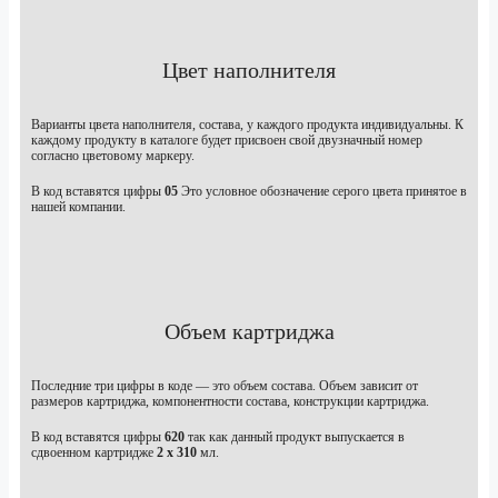
Цвет наполнителя
Варианты цвета наполнителя, состава, у каждого продукта индивидуальны. К
каждому продукту в каталоге будет присвоен свой двузначный номер
согласно цветовому маркеру.
В код вставятся цифры
05
Это условное обозначение серого цвета принятое в
нашей компании.
Объем картриджа
Последние три цифры в коде — это объем состава. Объем зависит от
размеров картриджа, компонентности состава, конструкции картриджа.
В код вставятся цифры
620
так как данный продукт выпускается в
сдвоенном картридже
2 х 310
мл.