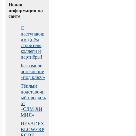
Новая
информация на
сайте
С
наступающ
им Днём
строителя,
коллеги и
партнёры!
Безрамное
остекление
«под ключ»
Тёплый
подставочн
ый профиль
от
«СДМ‑ХИ
МИЯ»
HEVADEX
BLOWERP
ROOF —