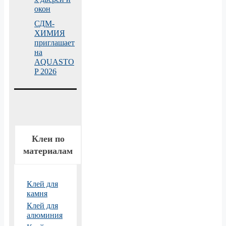
окон
СДМ-
ХИМИЯ
приглашает
на
AQUASTO
P 2026
Клеи по
материалам
Клей для
камня
Клей для
алюминия