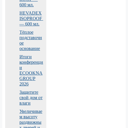
600 мл.
HEVADEX
ISOPROOF
— 600 мл.
Тёплое
подставочн
ое
основание
Итоги
конференци
и
ECOOKNA
GROUP
2026
Защитите
свой дом от
влаги
Увеличивае
м высоту
раздвижны
х дверей и