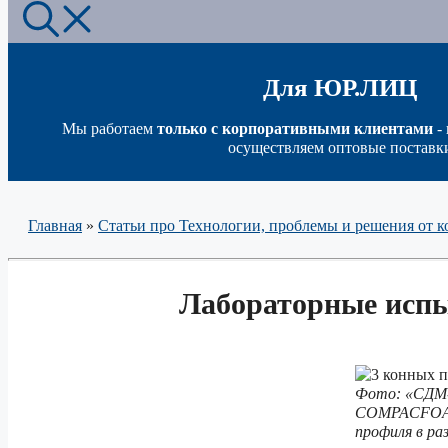
Для ЮР.ЛИЦ
Мы работаем
только с корпоративными клиентами
-
осуществляем оптовые поставк
Главная
»
Статьи про Технологии, проблемы и решения о
Лабораторные ис
Фото: «СД
COMPACFOAM
профиля в ра