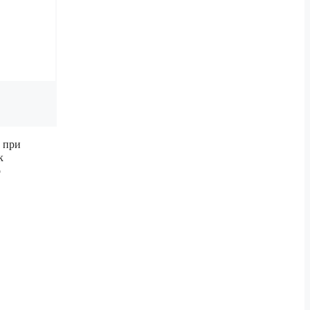
 при
к
о