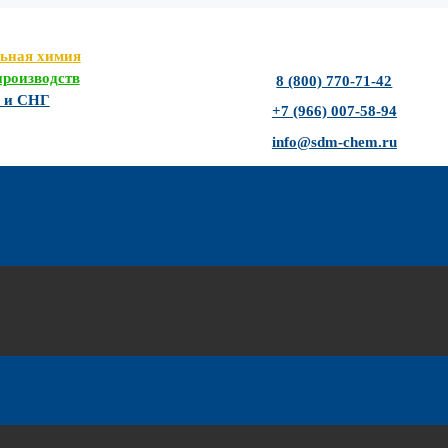
льная химия
роизводств
8 (800) 770-71-42
Ф и СНГ
+7 (966) 007-58-94
info@sdm-chem.ru