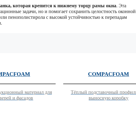
анка, которая крепится к нижнему торцу рамы окна
. Эта
тационные задачи, но и помогает сохранить целостность оконной
или пенополистирола с высокой устойчивостью к перепадам
.
MPACFOAM
COMPACFOAM
укционный материал для
Тёплый подставочный профил
верей и фасадов
выносную коробку