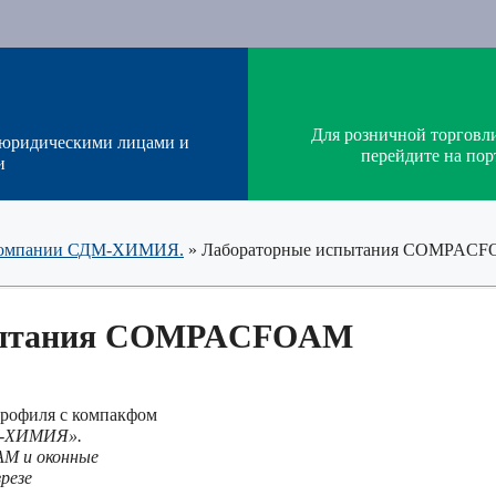
Для розничной торговл
 юридическими лицами и
перейдите на п
и
т компании СДМ-ХИМИЯ.
»
Лабораторные испытания COMPAC
пытания COMPACFOAM
М-ХИМИЯ».
 и оконные
зрезе