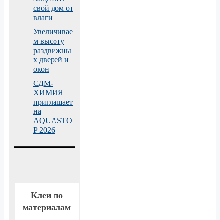
свой дом от
влаги
Увеличивае
м высоту
раздвижны
х дверей и
окон
СДМ-
ХИМИЯ
приглашает
на
AQUASTO
P 2026
Клеи по
материалам