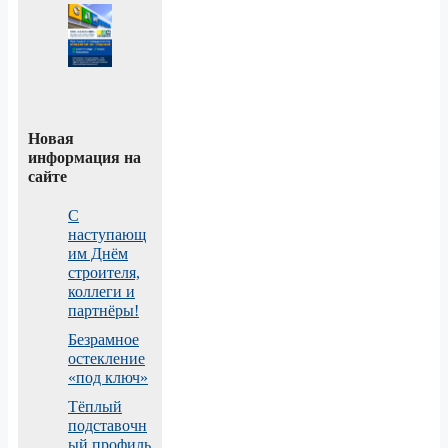
Новая
информация на
сайте
С
наступающ
им Днём
строителя,
коллеги и
партнёры!
Безрамное
остекление
«под ключ»
Тёплый
подставочн
ый профиль