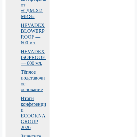
от
«СДМ‑ХИ
МИЯ»
HEVADEX
BLOWERP
ROOF —
600 мл.
HEVADEX
ISOPROOF
— 600 мл.
Тёплое
подставочн
ое
основание
Итоги
конференци
и
ECOOKNA
GROUP
2026
Защитите