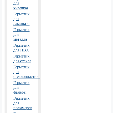
для
кирпича
Герметик
для
ламината
Герметик
для
металла
Герметик
для ПВХ
Герметик
для стекла
Герметик
для
стеклопластика
Герметик
для
фанеры
Герметик
для
полимеров