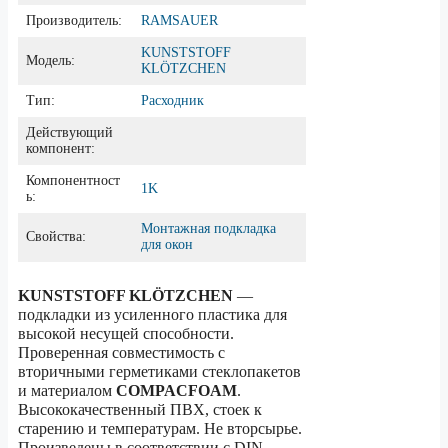
Производитель:
RAMSAUER
KUNSTSTOFF
Модель:
KLÖTZCHEN
Тип:
Расходник
Действующий
компонент:
Компонентност
1K
ь:
Монтажная подкладка
Свойства:
для окон
KUNSTSTOFF KLÖTZCHEN
—
подкладки из усиленного пластика для
высокой несущей способности.
Проверенная совместимость с
вторичными герметиками стеклопакетов
и материалом
COMPACFOAM
.
Высококачественный ПВХ, стоек к
старению и температурам. Не вторсырье.
Произведены в соответствии с DIN