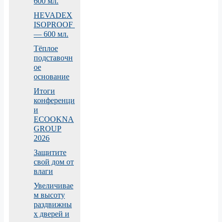
600 мл.
HEVADEX
ISOPROOF
— 600 мл.
Тёплое
подставочн
ое
основание
Итоги
конференци
и
ECOOKNA
GROUP
2026
Защитите
свой дом от
влаги
Увеличивае
м высоту
раздвижны
х дверей и