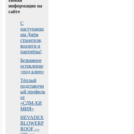
Новая
информация на
сайте
С
наступающ
им Днём
строителя,
коллеги и
партнёры!
Безрамное
остекление
«под ключ»
Тёплый
подставочн
ый профиль
от
«СДМ‑ХИ
МИЯ»
HEVADEX
BLOWERP
ROOF —