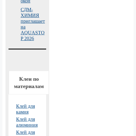
окон
СДМ-
ХИМИЯ
приглашает
на
AQUASTO
P 2026
Клеи по
материалам
Клей для
камня
Клей для
алюминия
Клей для