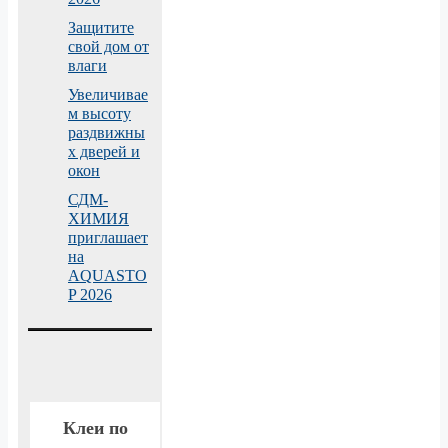
Защитите
свой дом от
влаги
Увеличивае
м высоту
раздвижны
х дверей и
окон
СДМ-
ХИМИЯ
приглашает
на
AQUASTO
P 2026
Клеи по