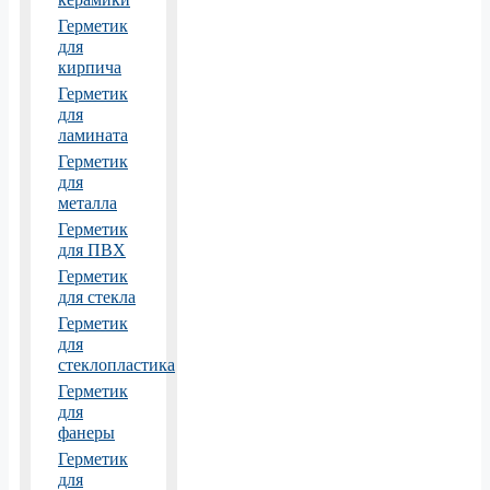
Герметик
для
кирпича
Герметик
для
ламината
Герметик
для
металла
Герметик
для ПВХ
Герметик
для стекла
Герметик
для
стеклопластика
Герметик
для
фанеры
Герметик
для