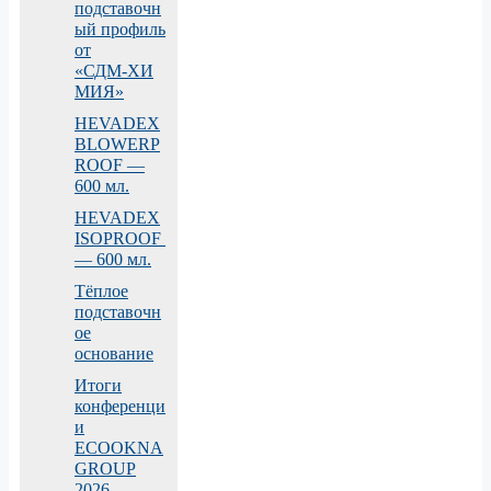
подставочн
ый профиль
от
«СДМ‑ХИ
МИЯ»
HEVADEX
BLOWERP
ROOF —
600 мл.
HEVADEX
ISOPROOF
— 600 мл.
Тёплое
подставочн
ое
основание
Итоги
конференци
и
ECOOKNA
GROUP
2026