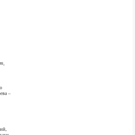
т,
о
ева –
ий,
тыки,