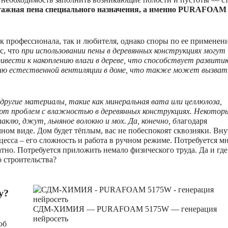
ажная пена специального назначения, а именно PURAFOAM
 профессионала, так и любителя, однако споры по ее применен
с, что
при использовании пены в деревянных конструкциях могут
ивести к накоплению влаги в дереве, что способствует развити
нию естественной вентиляции в доме, что также может вызват
ругие материалы, такие как минеральная вата или целлюлоза,
т проблем с влажностью в деревянных конструкциях. Некотор
клю, джут, льняное волокно и мох. Да, конечно, б
лагодаря
ном виде. Дом будет тёплым, вас не побеспокоят сквозняки. Вн
есса – его сложность и работа в ручном режиме. Потребуется м
тно. Потребуется приложить немало физического труда. Да и где
о строительства?
у?
СДМ-ХИМИЯ — PURAFOAM 5175W — генерация
нейросеть
об