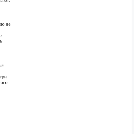
ию не
ю
ь
ые
утри
ного