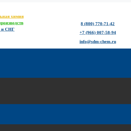
льная химия
роизводств
8 (800) 770-71-42
Ф и СНГ
+7 (966) 007-58-94
info@sdm-chem.ru