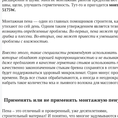
швы, щели, улучшить герметичность. Тут-то и пригодится
монт
5175W.
Монтажная пена — один из главных помощников строителя, как
утихают по сей день. Одним таким утверждением является тези
возникнуть определенные проблемы. Во-первых, пена может пр
грибка и плесени. Во-вторых, она может привести к уменьше
проблемы с влажностью.
Вместо этого, такие специалисты рекомендуют использовать д
которые обладают хорошей паропроницаемостью и не вызываю
даже предлагают в качестве герметика стыков использовать па
качественно законопаченным стыкам бревна сохранятся в отлич
будет поддерживаться здоровый микроклимат. Один минус проц
времени. Ведь все стыки обрабатываются, а иногда и неоднокра
набрать такое количества мха и льняного волокна для массовог
Применять или не применять монтажную пен
Пена – это отличный и проверенный, уже десятилетиями,
строительный материал! И понятно, что многие задумываются 