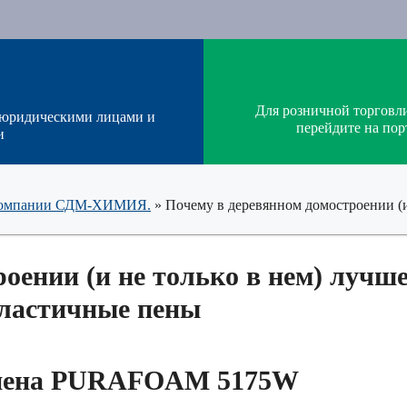
Для розничной торговл
 юридическими лицами и
перейдите на п
и
т компании СДМ-ХИМИЯ.
»
Почему в деревянном домостроении (и
оении (и не только в нем) лучш
эластичные пены
 пена PURAFOAM 5175W