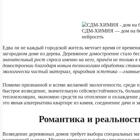
СДМ-ХИМИЯ — дом на бер
нейросеть
Едва ли не каждый городской житель мечтает время от времени
загородном доме из дерева. Деревянное домостроение стало б
значительный рост спроса именно на него, причём не только в 
домостроении благодаря новым технологиям обработки станов
экологически чистый материал, природная эстетика —главные
Помимо признанной и всеми желаемой экологичности, среди п
быстрое возведение, значительную сейсмоустойчивость, больш
теплоизоляции, экономию средств на отопление и охлаждение д
это явная альтернатива квартире из камня, соединение дачи и 
Романтика и реальность
Возведение деревянных домов требует выбора специальных мат
расширений и шума. Многие монтажные работы предполагают 