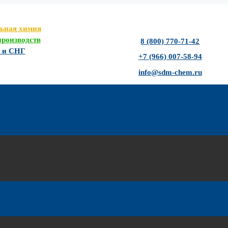
льная химия
роизводств
8 (800) 770-71-42
Ф и СНГ
+7 (966) 007-58-94
info@sdm-chem.ru