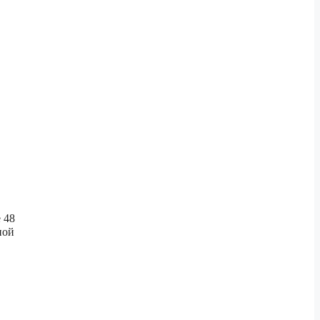
 48
ной