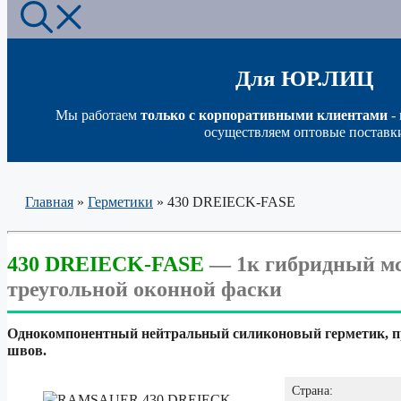
Для ЮР.ЛИЦ
Мы работаем
только с корпоративными клиентами
-
осуществляем оптовые поставк
Главная
»
Герметики
»
430 DREIECK-FASE
430 DREIECK-FASE
—
1к гибридный м
треугольной оконной фаски
Однокомпонентный нейтральный силиконовый герметик, пр
швов.
Страна: