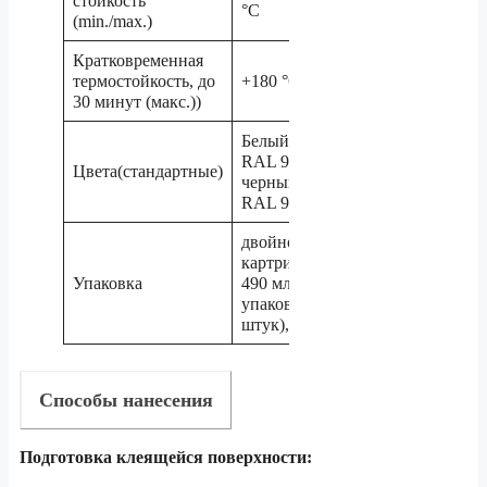
стойкость
°C
(min./max.)
Кратковременная
термостойкость, до
+180 °C
30 минут (макс.))
Белый (≈
RAL 9003),
Цвета(стандартные)
черный (≈
RAL 9011)
двойной
картридж
Упаковка
490 мл (в
упаковке 7
штук),
Способы нанесения
Подготовка клеящейся поверхности: