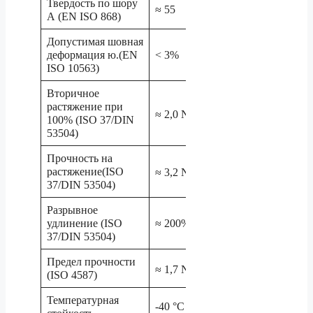
Твердость по шору
≈ 55
А (EN ISO 868)
Допустимая шовная
деформация ю.(EN
< 3%
ISO 10563)
Вторичное
растяжение при
2
≈ 2,0 N/mm
100% (ISO 37/DIN
53504)
Прочность на
2
растяжение(ISO
≈ 3,2 N/mm
37/DIN 53504)
Разрывное
удлинение (ISO
≈ 200%
37/DIN 53504)
Предел прочности
2
≈ 1,7 N/mm
(ISO 4587)
Температурная
-40 °C / +120