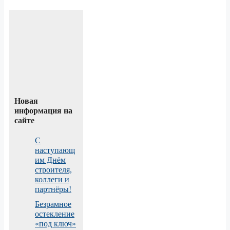
Новая
информация на
сайте
С
наступающ
им Днём
строителя,
коллеги и
партнёры!
Безрамное
остекление
«под ключ»