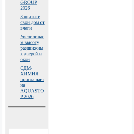
GROUP
2026
Защитите
свой дом от
влаги
Увеличивае
м высоту
раздвижны
х дверей и
окон
СДМ-
ХИМИЯ
приглашает
на
AQUASTO
P 2026