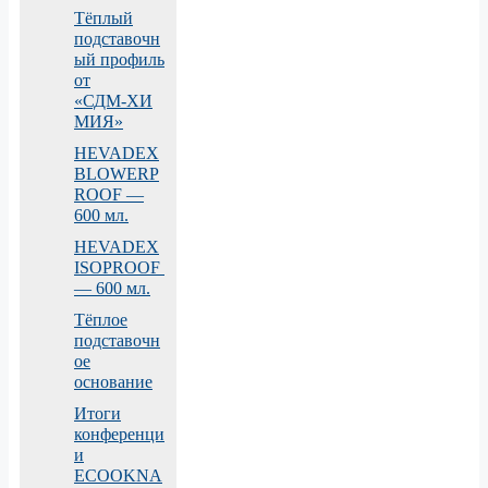
Тёплый
подставочн
ый профиль
от
«СДМ‑ХИ
МИЯ»
HEVADEX
BLOWERP
ROOF —
600 мл.
HEVADEX
ISOPROOF
— 600 мл.
Тёплое
подставочн
ое
основание
Итоги
конференци
и
ECOOKNA