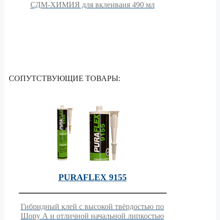
СДМ-ХИМИЯ для вклеиваия 490 мл
СОПУТСТВУЮЩИЕ ТОВАРЫ:
PURAFLEX 9155
Гибридный клей с высокой твёрдостью по
Шору А и отличной начальной липкостью