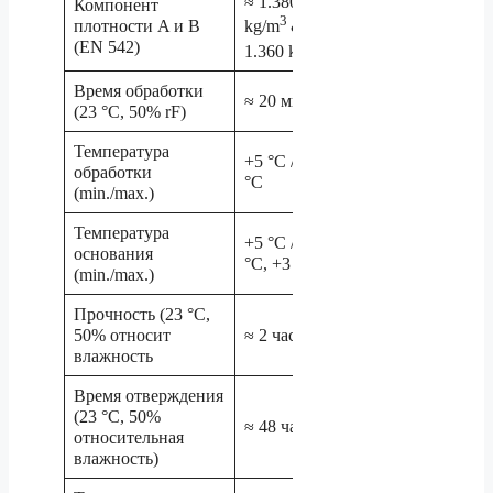
≈ 1.380
Компонент
3
плотности A и B
kg/m
& ≈
3
(EN 542)
1.360 kg/m
Время обработки
≈ 20 минут
(23 °C, 50% rF)
Температура
+5 °C / +35
обработки
°C
(min./max.)
Температура
+5 °C / +35
основания
°C, +3 °C
(min./max.)
Прочность (23 °C,
50% относит
≈ 2 часа
влажность
Время отверждения
(23 °C, 50%
≈ 48 часов
относительная
влажность)