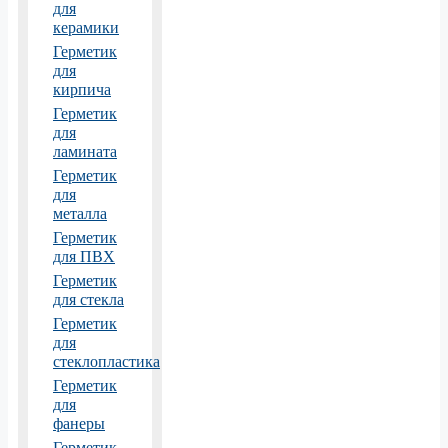
для
керамики
Герметик
для
кирпича
Герметик
для
ламината
Герметик
для
металла
Герметик
для ПВХ
Герметик
для стекла
Герметик
для
стеклопластика
Герметик
для
фанеры
Герметик