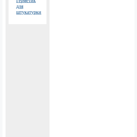
Герметик
для
штукатурки