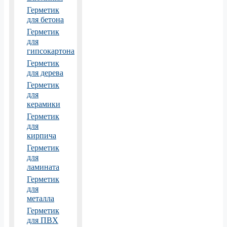
Герметик
для бетона
Герметик
для
гипсокартона
Герметик
для дерева
Герметик
для
керамики
Герметик
для
кирпича
Герметик
для
ламината
Герметик
для
металла
Герметик
для ПВХ