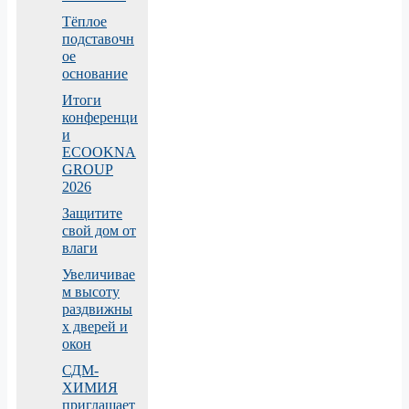
Тёплое
подставочн
ое
основание
Итоги
конференци
и
ECOOKNA
GROUP
2026
Защитите
свой дом от
влаги
Увеличивае
м высоту
раздвижны
х дверей и
окон
СДМ-
ХИМИЯ
приглашает