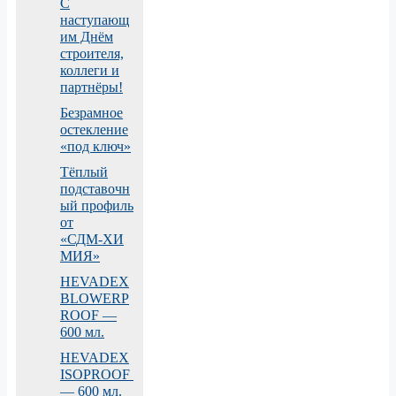
С
наступающ
им Днём
строителя,
коллеги и
партнёры!
Безрамное
остекление
«под ключ»
Тёплый
подставочн
ый профиль
от
«СДМ‑ХИ
МИЯ»
HEVADEX
BLOWERP
ROOF —
600 мл.
HEVADEX
ISOPROOF
— 600 мл.