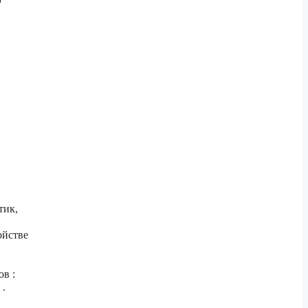
тик,
ойстве
в :
 .