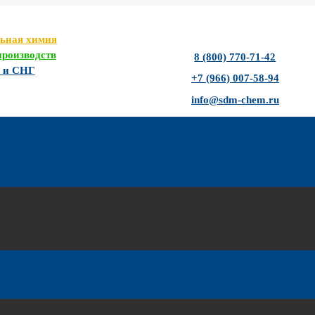
льная химия
роизводств
8 (800) 770-71-42
Ф и СНГ
+7 (966) 007-58-94
info@sdm-chem.ru