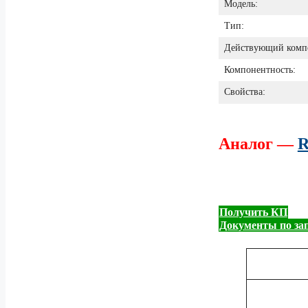
Модель:
Тип:
Действующий комп
Компонентность:
Свойства:
Аналог —
R
Получить КП
Документы по за