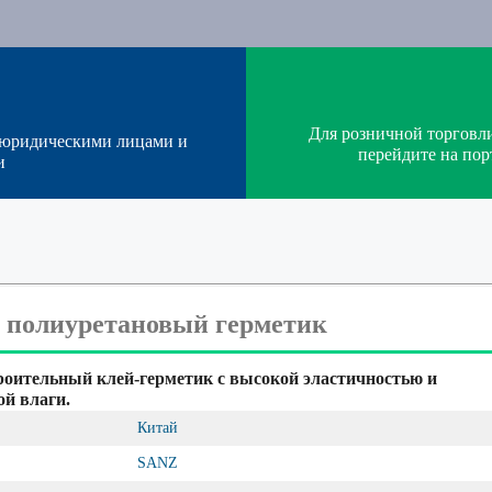
Для розничной торговл
 юридическими лицами и
перейдите на п
и
полиуретановый герметик
ительный клей-герметик с высокой эластичностью и
й влаги.
Китай
SANZ