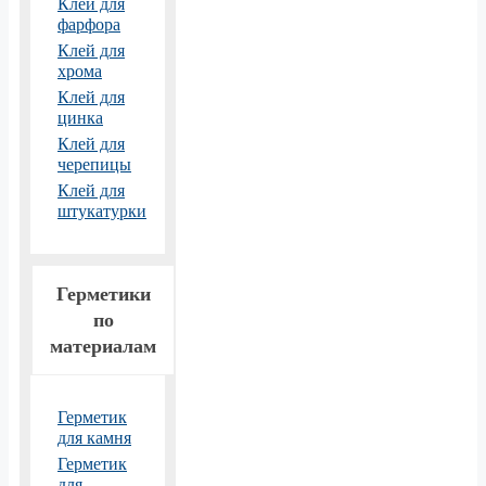
Клей для
фарфора
Клей для
хрома
Клей для
цинка
Клей для
черепицы
Клей для
штукатурки
Герметики
по
материалам
Герметик
для камня
Герметик
для