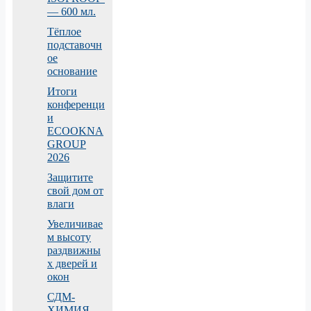
— 600 мл.
Тёплое
подставочн
ое
основание
Итоги
конференци
и
ECOOKNA
GROUP
2026
Защитите
свой дом от
влаги
Увеличивае
м высоту
раздвижны
х дверей и
окон
СДМ-
ХИМИЯ