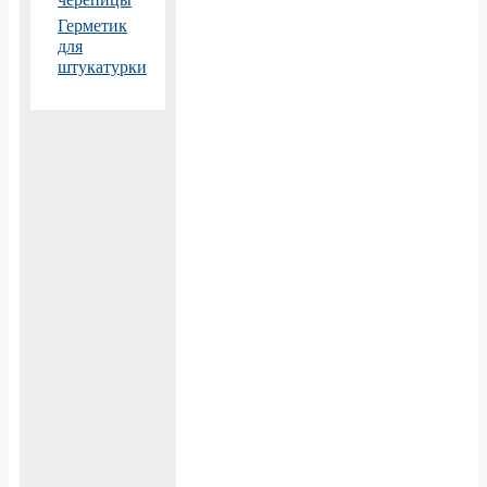
Герметик
для
штукатурки