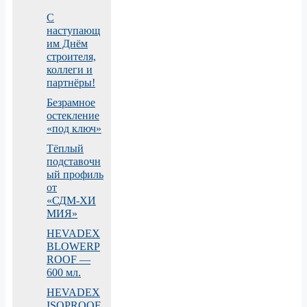
С
наступающ
им Днём
строителя,
коллеги и
партнёры!
Безрамное
остекление
«под ключ»
Тёплый
подставочн
ый профиль
от
«СДМ‑ХИ
МИЯ»
HEVADEX
BLOWERP
ROOF —
600 мл.
HEVADEX
ISOPROOF