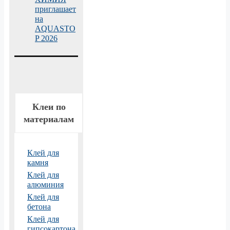
приглашает
на
AQUASTO
P 2026
Клеи по
материалам
Клей для
камня
Клей для
алюминия
Клей для
бетона
Клей для
гипсокартона