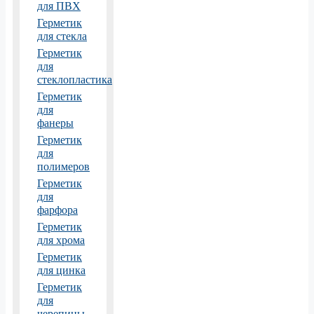
для ПВХ
Герметик
для стекла
Герметик
для
стеклопластика
Герметик
для
фанеры
Герметик
для
полимеров
Герметик
для
фарфора
Герметик
для хрома
Герметик
для цинка
Герметик
для
черепицы