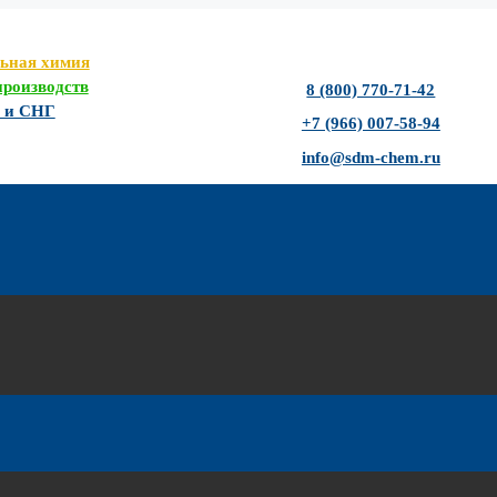
льная химия
роизводств
8 (800) 770-71-42
Ф и СНГ
+7 (966) 007-58-94
info@sdm-chem.ru