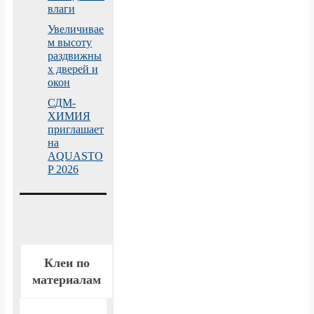
влаги
Увеличивае
м высоту
раздвижны
х дверей и
окон
СДМ-
ХИМИЯ
приглашает
на
AQUASTO
P 2026
Клеи по
материалам