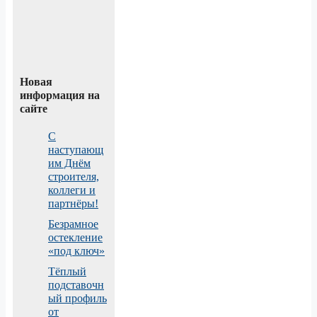
Новая
информация на
сайте
С
наступающ
им Днём
строителя,
коллеги и
партнёры!
Безрамное
остекление
«под ключ»
Тёплый
подставочн
ый профиль
от