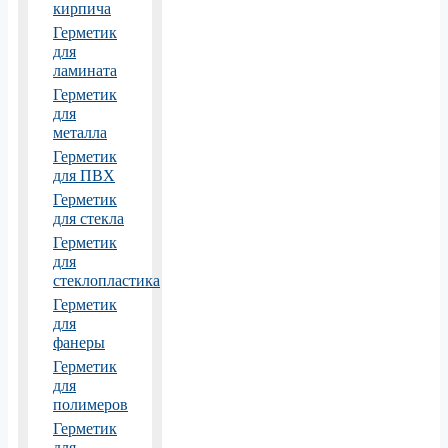
кирпича
Герметик
для
ламината
Герметик
для
металла
Герметик
для ПВХ
Герметик
для стекла
Герметик
для
стеклопластика
Герметик
для
фанеры
Герметик
для
полимеров
Герметик
для