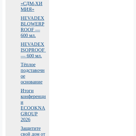
«СДМ‑ХИ
МИЯ»
HEVADEX
BLOWERP
ROOF —
600 мл.
HEVADEX
ISOPROOF
— 600 мл.
Тёплое
подставочн
ое
основание
Итоги
конференци
и
ECOOKNA
GROUP
2026
Защитите
свой дом от